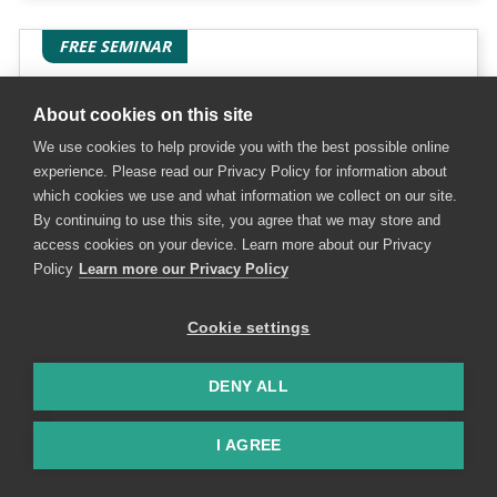
FREE SEMINAR
Recycling Solutions &
About cookies on this site
Sustainability Forum : How
We use cookies to help provide you with the best possible online
Technology is leading the
experience. Please read our Privacy Policy for information about
way in transforming plastics
which cookies we use and what information we collect on our site.
By continuing to use this site, you agree that we may store and
recycling landscape
access cookies on your device. Learn more about our Privacy
Policy
Learn more our Privacy Policy
15 May 2026
14:30-15:00 hrs.
In-hall Conference, Hall 100
Cookie settings
Recycling Solutions & Sustainability
DENY ALL
Conducted in English.
I AGREE
Speaker by
Ms. Michaela Dorfer l Sales Manger l Lindner